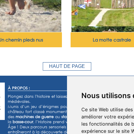
Un chemin pieds nus
La motte castrale
HAUT DE PAGE
À PROPOS :
Nous utilisons
Plongez dans l'histoire et laissez-vous transporter dans un monde
médiévales.
Munis d’un jeu d’énigmes pour les enfants et d’un quiz pour les
Ce site Web utilise des
château fort classé monument historique et de son parc de 15 h
améliorer votre expérie
des
machines de guerre
au
stand d’archerie
, en passant par le
ja
la
basse-cour
,
l’Histoire prend vie sous vos yeux dans cette aventu
les fonctionnalités de 
Âge ! Deux parcours sensoriels (
le chemin pieds-nus et la forêt mu
expérience sur le site
entraîneront à la découverte de grands espaces naturels.