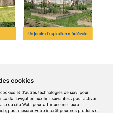
Un jardin d'inspiration médiévale
 des cookies
 de chevaliers, de princesses et de légendes
 adultes, lancez- vous à l’assaut de notre
 cookies et d'autres technologies de suivi pour
ectares. De la
salle de garde
aux
remparts
,
nce de navigation aux fins suivantes :
pour activer
rdin médiéval
, la
roseraie
et les animaux de
re
ludique et immersive au cœur du Moyen
base du site Web
,
pour offrir une meilleure
sicale
) et un grand labyrinthe de maïs vous
 Web
,
pour mesurer votre intérêt pour nos produits et