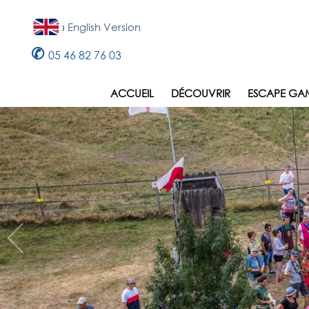
›
English Version
✆
05 46 82 76 03
ACCUEIL
DÉCOUVRIR
ESCAPE GA