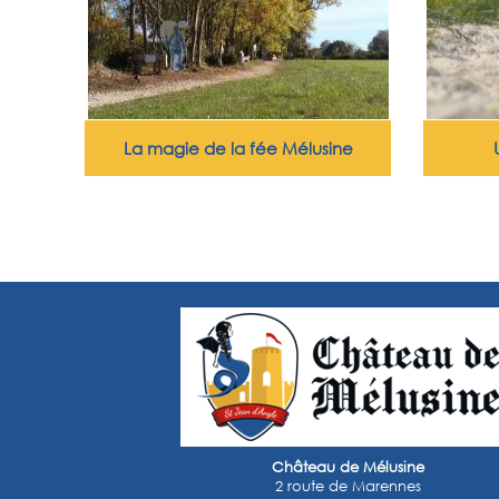
La magie de la fée Mélusine
Château de Mélusine
2 route de Marennes