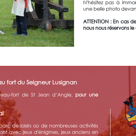
N'hésitez pas à immo
une belle photo devan
ATTENTION : En cas de
nous nous réservons le d
u fort du Seigneur Lusignan
eau-fort de St Jean d’Angle,
pour une
al
rc de loisirs où de nombreuses activités
iront avec jeux d'énigmes, jeux anciens en