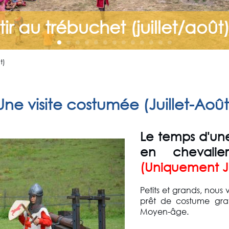
tir au trébuchet (juillet/août
t)
Une visite costumée (Juillet-Août
Le temps d'une
en chevalie
(Uniquement Ju
Petits et grands, nous
prêt de costume grat
Moyen-âge.