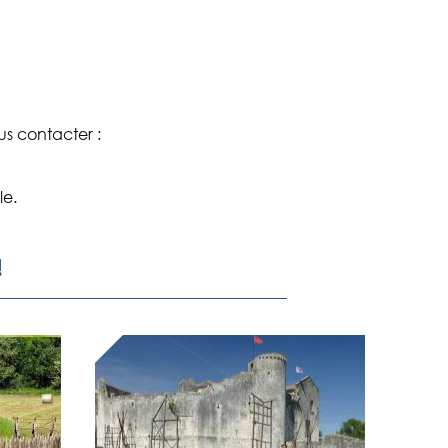
s contacter :
le.
!