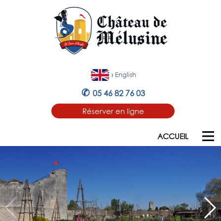
›
English
✆
05 46 82 76 03
Réserver en ligne
ACCUEIL