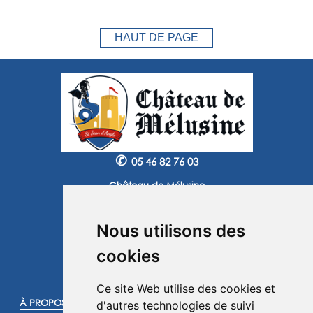
HAUT DE PAGE
✆
05 46 82 76 03
Château de Mélusine
2 route de Marennes
17620 Saint Jean d'Angle
Nous utilisons des
Instagram
Facebook
cookies
©2025 -
Atoutmédia
Ce site Web utilise des cookies et
À PROPOS :
d'autres technologies de suivi