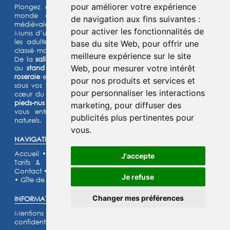
pour améliorer votre expérience
Plongez dans l'histoire et laissez-vous transporter dans un
monde de chevaliers, de princesses et de légendes
de navigation aux fins suivantes :
médiévales.
pour activer les fonctionnalités de
Munis d’un jeu d’énigmes pour les enfants et d’un quiz pour
les adultes, lancez- vous à l’assaut de notre château fort
base du site Web
,
pour offrir une
classé monument historique et de son parc de 15 hectares.
meilleure expérience sur le site
De la
salle de garde
aux
remparts
, des
machines de guerre
Web
,
pour mesurer votre intérêt
au
stand d’archerie
, en passant par le
jardin médiéval
, la
roseraie
et les animaux de la
basse-cour
,
l’Histoire prend vie
pour nos produits et services et
sous vos yeux dans cette aventure
ludique et immersive au
pour personnaliser les interactions
cœur du Moyen Âge ! Deux parcours sensoriels (
le chemin
pieds-nus et la forêt musicale
) et un grand labyrinthe de maïs
marketing
,
pour diffuser des
vous entraîneront à la découverte de grands espaces
publicités plus pertinentes pour
naturels.
vous
.
NAVIGATION :
Accueil
•
Découvrir
•
Escape Games
•
Location de salle
•
J'accepte
Tarifs & Horaires
•
Évènements
•
Services
•
Scolaires
•
Contact
•
Galerie photos
•
Recrutement
•
Partenaires
•
FAQ
Je refuse
•
Gîte de la Fée Mélusine
Changer mes préférences
INFORMATIONS LÉGALES :
Mentions légales
•
Politique des cookies
•
Politique de
confidentialité
•
Conditions générales d'utilisation