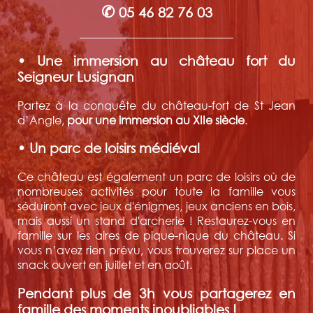
✆
05 46 82 76 03
• Une immersion au château fort du
Seigneur Lusignan
Partez à la conquête du château-fort de St Jean
d’Angle,
pour une immersion au XIIe siècle
.
• Un parc de loisirs médiéval
Ce château est également un parc de loisirs où de
nombreuses activités pour toute la famille vous
séduiront avec jeux d'énigmes, jeux anciens en bois,
mais aussi un stand d'archerie ! Restaurez-vous en
famille sur les aires de pique-nique du château. Si
vous n’avez rien prévu, vous trouverez sur place un
snack ouvert en juillet et en août.
Pendant plus de 3h vous partagerez en
famille des moments inoubliables !