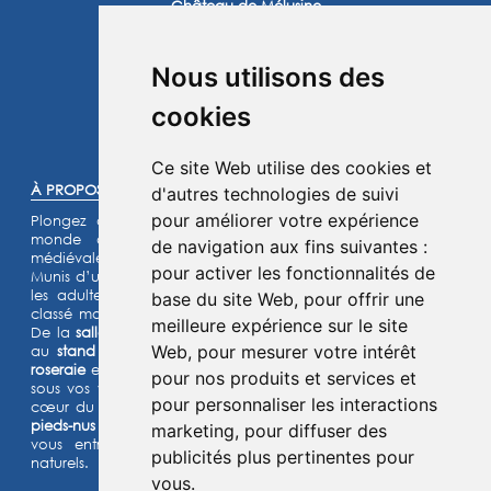
Château de Mélusine
2 route de Marennes
17620 Saint Jean d'Angle
Nous utilisons des
Instagram
Facebook
cookies
©2025 -
Atoutmédia
Ce site Web utilise des cookies et
À PROPOS :
d'autres technologies de suivi
pour améliorer votre expérience
Plongez dans l'histoire et laissez-vous transporter dans un
monde de chevaliers, de princesses et de légendes
de navigation aux fins suivantes :
médiévales.
pour activer les fonctionnalités de
Munis d’un jeu d’énigmes pour les enfants et d’un quiz pour
les adultes, lancez- vous à l’assaut de notre château fort
base du site Web
,
pour offrir une
classé monument historique et de son parc de 15 hectares.
meilleure expérience sur le site
De la
salle de garde
aux
remparts
, des
machines de guerre
Web
,
pour mesurer votre intérêt
au
stand d’archerie
, en passant par le
jardin médiéval
, la
roseraie
et les animaux de la
basse-cour
,
l’Histoire prend vie
pour nos produits et services et
sous vos yeux dans cette aventure
ludique et immersive au
pour personnaliser les interactions
cœur du Moyen Âge ! Deux parcours sensoriels (
le chemin
pieds-nus et la forêt musicale
) et un grand labyrinthe de maïs
marketing
,
pour diffuser des
vous entraîneront à la découverte de grands espaces
publicités plus pertinentes pour
naturels.
vous
.