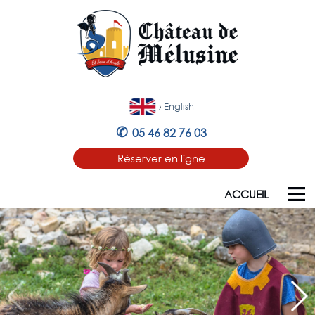
›
English
✆
05 46 82 76 03
Réserver en ligne
ACCUEIL