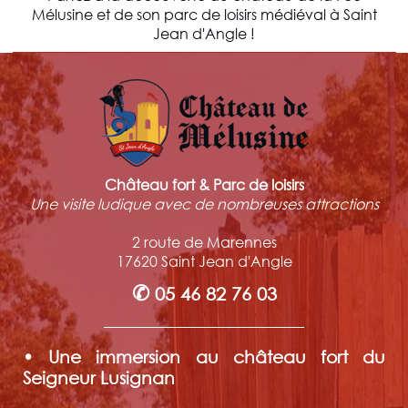
Mélusine et de son parc de loisirs médiéval à Saint
Jean d'Angle !
Château fort & Parc de loisirs
Une visite ludique avec de nombreuses attractions
2 route de Marennes
17620 Saint Jean d'Angle
✆
05 46 82 76 03
• Une immersion au château fort du
Seigneur Lusignan