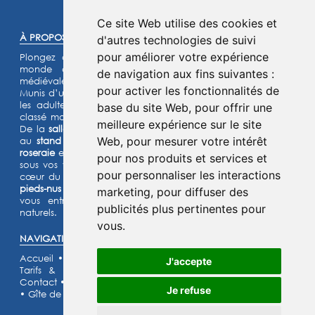
©2025 -
Atoutmédia
Ce site Web utilise des cookies et
À PROPOS :
d'autres technologies de suivi
pour améliorer votre expérience
Plongez dans l'histoire et laissez-vous transporter dans un
monde de chevaliers, de princesses et de légendes
de navigation aux fins suivantes :
médiévales.
pour activer les fonctionnalités de
Munis d’un jeu d’énigmes pour les enfants et d’un quiz pour
les adultes, lancez- vous à l’assaut de notre château fort
base du site Web
,
pour offrir une
classé monument historique et de son parc de 15 hectares.
meilleure expérience sur le site
De la
salle de garde
aux
remparts
, des
machines de guerre
Web
,
pour mesurer votre intérêt
au
stand d’archerie
, en passant par le
jardin médiéval
, la
roseraie
et les animaux de la
basse-cour
,
l’Histoire prend vie
pour nos produits et services et
sous vos yeux dans cette aventure
ludique et immersive au
pour personnaliser les interactions
cœur du Moyen Âge ! Deux parcours sensoriels (
le chemin
pieds-nus et la forêt musicale
) et un grand labyrinthe de maïs
marketing
,
pour diffuser des
vous entraîneront à la découverte de grands espaces
publicités plus pertinentes pour
naturels.
vous
.
NAVIGATION :
Accueil
•
Découvrir
•
Escape Games
•
Location de salle
•
J'accepte
Tarifs & Horaires
•
Évènements
•
Services
•
Scolaires
•
Contact
•
Galerie photos
•
Recrutement
•
Partenaires
•
FAQ
Je refuse
•
Gîte de la Fée Mélusine