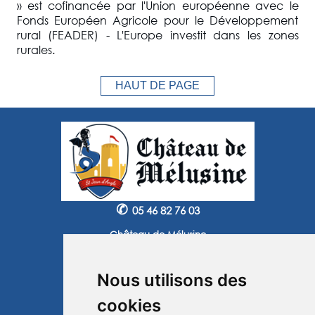
» est cofinancée par l'Union européenne avec le
Fonds Européen Agricole pour le Développement
rural (FEADER) - L'Europe investit dans les zones
rurales.
HAUT DE PAGE
✆
05 46 82 76 03
Château de Mélusine
2 route de Marennes
17620 Saint Jean d'Angle
Nous utilisons des
Instagram
Facebook
cookies