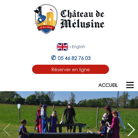
›
English
✆
05 46 82 76 03
Réserver en ligne
ACCUEIL