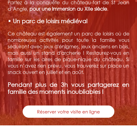
Partez à la conquête du château-fort de St Jean
d’Angle,
pour une immersion au XIIe siècle
.
• Un parc de loisirs médiéval
Ce château est également un parc de loisirs où de
nombreuses activités pour toute la famille vous
séduiront avec jeux d'énigmes, jeux anciens en bois,
mais aussi un stand d'archerie ! Restaurez-vous en
famille sur les aires de pique-nique du château. Si
vous n’avez rien prévu, vous trouverez sur place un
snack ouvert en juillet et en août.
Pendant plus de 3h vous partagerez en
famille des moments inoubliables !
Réserver votre visite en ligne